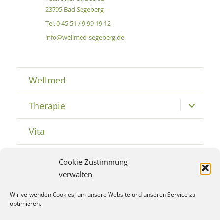
23795 Bad Segeberg
Tel. 0 45 51 / 9 99 19 12
info@wellmed-segeberg.de
Wellmed
Therapie
Untermenü
öffnen
Vita
Geschenke
Untermenü
Cookie-Zustimmung
öffnen
verwalten
Kontakt
Untermenü
öffnen
Wir verwenden Cookies, um unsere Website und unseren Service zu
optimieren.