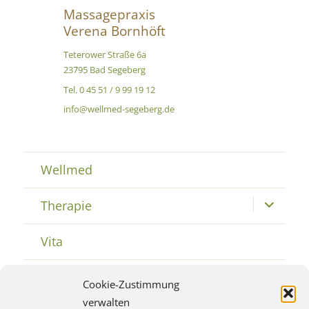
Massagepraxis
Verena Bornhöft
Teterower Straße 6a
23795 Bad Segeberg
Tel. 0 45 51 / 9 99 19 12
info@wellmed-segeberg.de
Wellmed
Therapie
Untermenü
öffnen
Vita
Geschenke
Untermenü
Cookie-Zustimmung
öffnen
verwalten