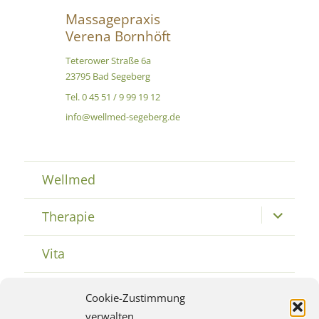
Massagepraxis
Verena Bornhöft
Teterower Straße 6a
23795 Bad Segeberg
Tel. 0 45 51 / 9 99 19 12
info@wellmed-segeberg.de
Wellmed
Therapie
Untermenü
öffnen
Vita
Geschenke
Untermenü
Cookie-Zustimmung
öffnen
verwalten